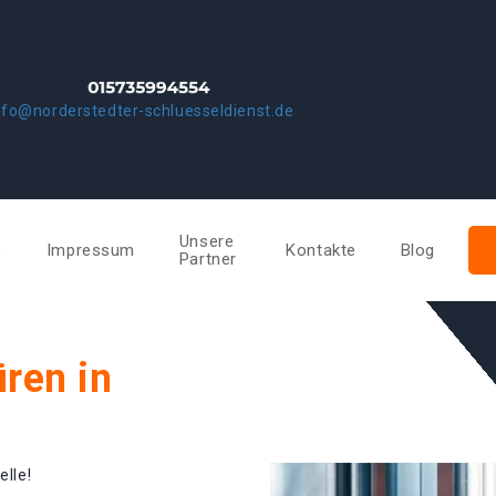
nfo@norderstedter-schluesseldienst.de
Unsere
e
Impressum
Kontakte
Blog
Partner
ren in
elle!