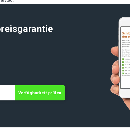
derstedt
reisgarantie
t
Verfügbarkeit prüfen