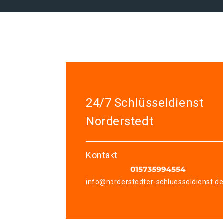
24/7 Schlüsseldienst
Norderstedt
Kontakt
info@norderstedter-schluesseldienst.d